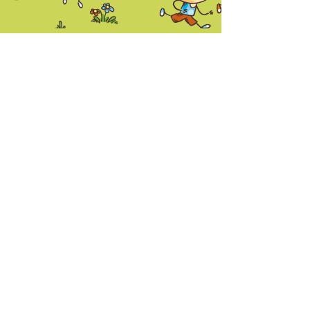
Öffnungszeiten
Büro
Mo.
08.30–12.00 Uhr
Di.
08.30–12.00 Uhr
12.30–14.00 Uhr
Mi.
08.30–12.00 Uhr
12.30–14.00 Uhr
Do.
08.30–12.00 Uhr
Fr.
08.30–12.00 Uhr
(ausgenommen Ferien & Feiertage)
Kontakt
Eltern-Kind-Zentrum Zirl,