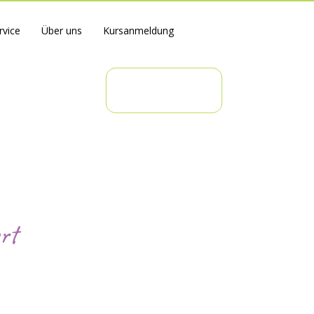
rvice
Über uns
Kursanmeldung
rt