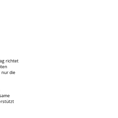
ag richtet
iten
 nur die
n
tsame
rstützt