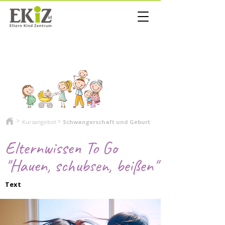
>
>
Kursangebot
Schwangerschaft und Geburt
Elternwissen To Go
"Hauen, schubsen, beißen"
Text