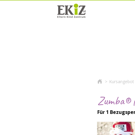
>
Kursangebot
Zumba® f
Für 1 Bezugspe