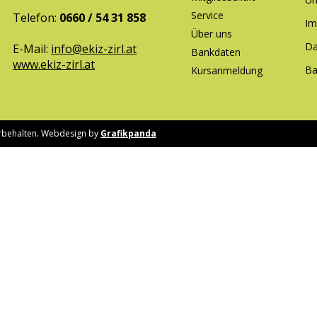
Service
Telefon:
0660 / 54 31 858
Im
Über uns
Da
E-Mail:
info@ekiz-zirl.at
Bankdaten
www.ekiz-zirl.at
Ba
Kursanmeldung
vorbehalten. Webdesign by
Grafikpanda