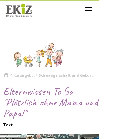
>
>
Kursangebot
Schwangerschaft und Geburt
Elternwissen To Go
"Plötzlich ohne Mama und
Papa!"
Text