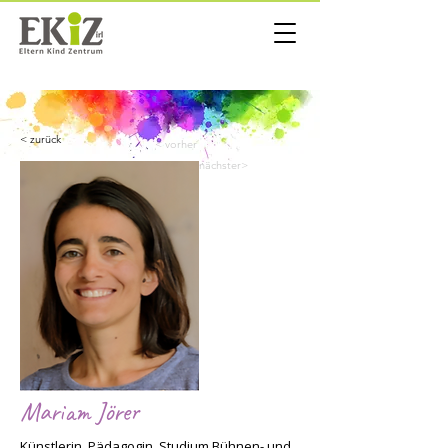
< zurück
< vorher
nächster>
Mariam Jörer
Künstlerin, Pädagogin, Studium Bühnen- und