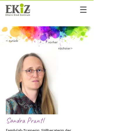
< zurück
< vorher
nächster>
Sandra Prantl
familylab-Trainerin, Stillberaterin der