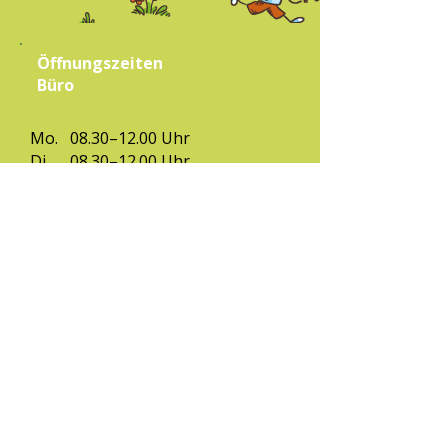
Öffnungszeiten
Büro
Mo.
08.30–12.00 Uhr
Di.
08.30–12.00 Uhr
12.30–14.00 Uhr
Mi.
08.30–12.00 Uhr
12.30–14.00 Uhr
Do.
08.30–12.00 Uhr
Fr.
08.30–12.00 Uhr
(ausgenommen Ferien & Feiertage)
Kontakt
Eltern-Kind-Zentrum Zirl,
Bahnhofstraße 4