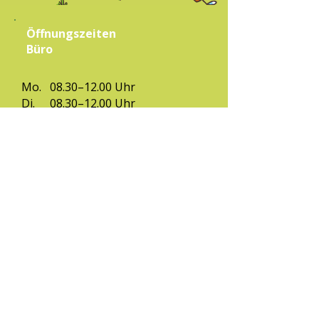
Öffnungszeiten
Büro
Mo.
08.30–12.00 Uhr
Di.
08.30–12.00 Uhr
12.30–14.00 Uhr
Mi.
08.30–12.00 Uhr
12.30–14.00 Uhr
Do.
08.30–12.00 Uhr
Fr.
08.30–12.00 Uhr
(ausgenommen Ferien & Feiertage)
Kontakt
Eltern-Kind-Zentrum Zirl,
Bahnhofstraße 4
6170 Zirl