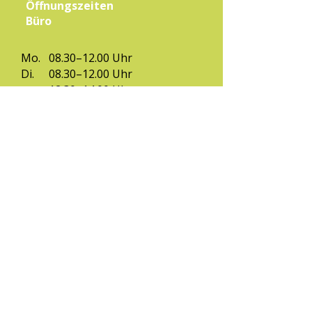
Öffnungszeiten
Büro
Mo.
08.30–12.00 Uhr
Di.
08.30–12.00 Uhr
12.30–14.00 Uhr
Mi.
08.30–12.00 Uhr
12.30–14.00 Uhr
Do.
08.30–12.00 Uhr
Fr.
08.30–12.00 Uhr
(ausgenommen Ferien & Feiertage)
Kontakt
Eltern-Kind-Zentrum Zirl,
Bahnhofstraße 4
6170 Zirl